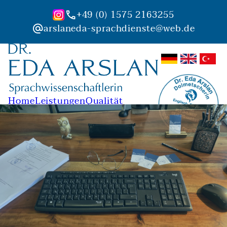
+49 (0) 1575 2163255
phone
arslaneda-sprachdienste@web.de
alternate_email
Home
Leistungen
Qualität