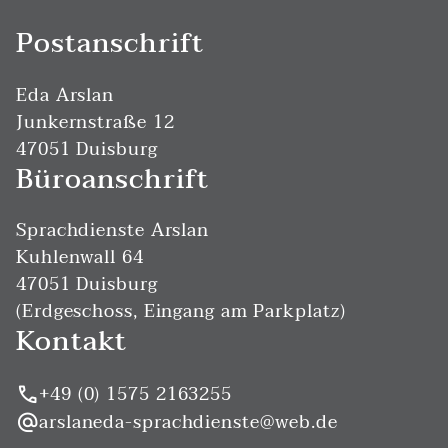
Postanschrift
Eda Arslan
Junkernstraße 12
47051 Duisburg
Büroanschrift
Sprachdienste Arslan
Kuhlenwall 64
47051 Duisburg
(Erdgeschoss, Eingang am Parkplatz)
Kontakt
+49 (0) 1575 2163255
phone
arslaneda-sprachdienste@web.de
alternate_email